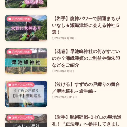
【岩手】龍神パワーで開運まちが
岩手の神社仏閣
いなし★瀬織津姫に会える神社５
選！
2022年9月19日
【花巻】早池峰神社の何がすごい
岩手の神社仏閣
のか？瀬織津姫のご利益や御朱印
などをご紹介
2023年6月5日
【泣ける】すずめの戸締りの舞台
漫画・アニメ聖地
／聖地巡礼～岩手編～
2022年12月19日
【岩手】呪術廻戦-０ゼロの聖地巡
漫画・アニメ聖地
礼！『正法寺』へ参拝してきまし