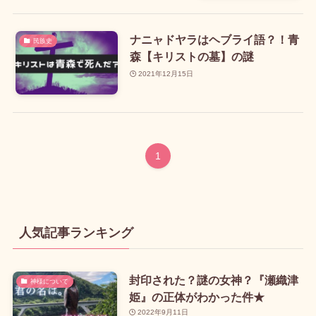
ナニャドヤラはヘブライ語？！青
民族史
森【キリストの墓】の謎
2021年12月15日
1
人気記事ランキング
封印された？謎の女神？『瀬織津
神様について
姫』の正体がわかった件★
2022年9月11日