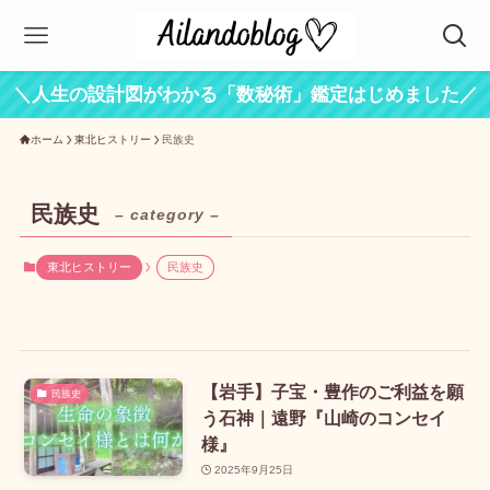
＼人生の設計図がわかる「数秘術」鑑定はじめました／
ホーム
東北ヒストリー
民族史
民族史
– category –
東北ヒストリー
民族史
【岩手】子宝・豊作のご利益を願
民族史
う石神｜遠野『山崎のコンセイ
様』
2025年9月25日