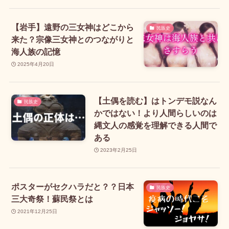
【岩手】遠野の三女神はどこから
民族史
来た？宗像三女神とのつながりと
海人族の記憶
2025年4月20日
【土偶を読む】はトンデモ説なん
民族史
かではない！より人間らしいのは
縄文人の感覚を理解できる人間で
ある
2023年2月25日
ポスターがセクハラだと？？日本
民族史
三大奇祭！蘇民祭とは
2021年12月25日