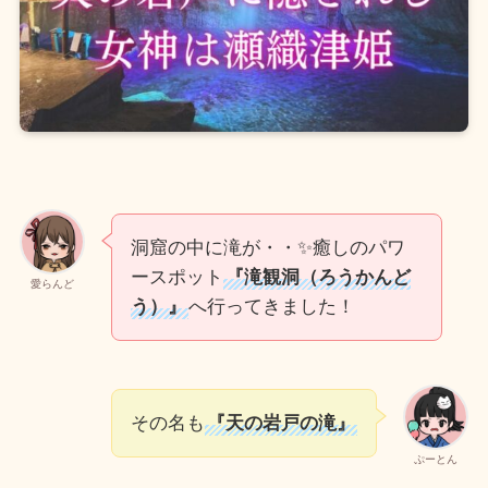
洞窟の中に滝が・・✨癒しのパワ
ースポット
『滝観洞（ろうかんど
愛らんど
う）』
へ行ってきました！
その名も
『天の岩戸の滝』
ぷーとん