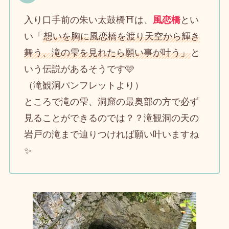
入り口手前の朱い太鼓橋⛩️は、
風恋橋
とい
い「
想いを胸に風恋橋を渡り天空から輝き
舞う、滝の雫を見れたら願い事が叶う」
と
いう伝説があるそうです🩷
（滝観洞パンフレットより）
ところで滝の雫、洞窟の最奥部の方で必ず
見ることができるのでは？？滝観洞の天の
岩戸の滝まで辿りつければ願い叶いますね
✨