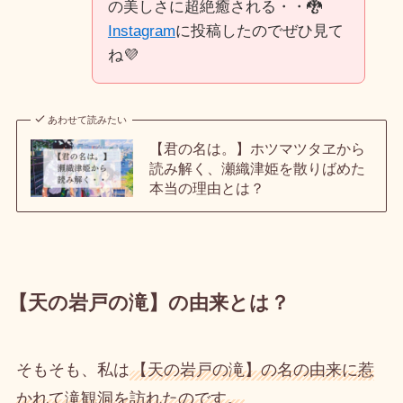
の美しさに超絶癒される・・🐉
Instagram
に投稿したのでぜひ見て
ね💜
あわせて読みたい
【君の名は。】ホツマツタヱから
読み解く、瀬織津姫を散りばめた
本当の理由とは？
【天の岩戸の滝】の由来とは？
そもそも、私は
【天の岩戸の滝】の名の由来に惹
かれて滝観洞を訪れたのです。