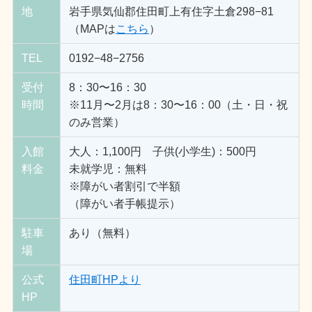
地
岩手県気仙郡住田町上有住字土倉298−81
（MAPは
こちら
）
TEL
0192−48−2756
受付
8：30〜16：30
時間
※11月〜2月は8：30〜16：00（土・日・祝
のみ営業）
入館
大人：1,100円 子供(小学生)：500円
料金
未就学児：無料
※障がい者割引で半額
（障がい者手帳提示）
駐車
あり（無料）
場
公式
住田町HPより
HP