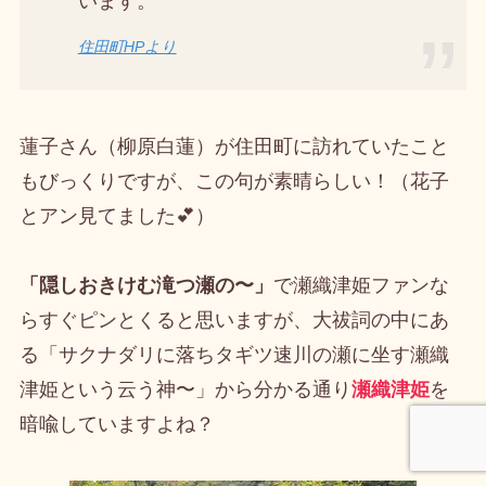
います。
住田町HPより
蓮子さん（柳原白蓮）が住田町に訪れていたこと
もびっくりですが、この句が素晴らしい！（花子
とアン見てました💕）
「隠しおきけむ滝つ瀬の〜」
で瀬織津姫ファンな
らすぐピンとくると思いますが、大祓詞の中にあ
る「サクナダリに落ちタギツ速川の瀬に坐す瀬織
津姫という云う神〜」から分かる通り
瀬織津姫
を
暗喩していますよね？