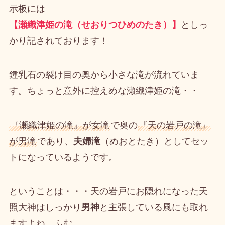
示板には
【瀬織津姫の滝（せおりつひめのたき）】
としっ
かり記されております！
鍾乳石の裂け目の奥から小さな滝が流れていま
す。ちょっと意外に控えめな瀬織津姫の滝・・
『瀬織津姫の滝』が女滝
で奥の
『天の岩戸の滝』
が男滝
であり、
夫婦滝
（めおとたき）としてセッ
トになっているようです。
ということは・・・天の岩戸にお隠れになった天
照大神はしっかり
男神
と主張している風にも取れ
ますよね。ふむ