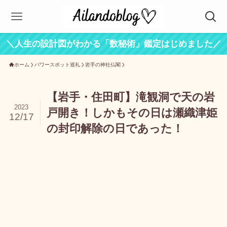
＼人生の設計図がわかる「数秘術」鑑定はじめました／
ホーム
パワースポット巡礼
岩手の神社仏閣
【岩手・住田町】滝観洞で天の岩
2023
戸開き！しかもその日は瀬織津姫
12/17
の封印解除の日であった！