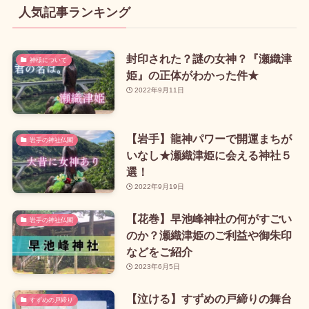
人気記事ランキング
封印された？謎の女神？『瀬織津
神様について
姫』の正体がわかった件★
2022年9月11日
【岩手】龍神パワーで開運まちが
岩手の神社仏閣
いなし★瀬織津姫に会える神社５
選！
2022年9月19日
【花巻】早池峰神社の何がすごい
岩手の神社仏閣
のか？瀬織津姫のご利益や御朱印
などをご紹介
2023年6月5日
【泣ける】すずめの戸締りの舞台
すずめの戸締り