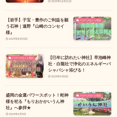
2025年12月21日
【岩手】子宝・豊作のご利益を願
パワースポット巡礼
う石神｜遠野『山崎のコンセイ
様』
2025年9月25日
【巳年に訪れたい神社】早池峰神
パワースポット巡礼
社・白龍社で浄化のエネルギーバ
シャバシャ浴びる！
2025年4月8日
盛岡の金運パワースポット！蛇神
パワースポット巡礼
様を祀る『もりおかかいうん神
社』へ参拝★
2024年2月5日