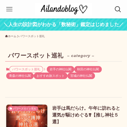
＼人生の設計図がわかる「数秘術」鑑定はじめました／
ホーム
パワースポット巡礼
パワースポット巡礼
– category –
パワースポット巡礼
岩手の神社仏閣
秋田の神社仏閣
青森の神社仏閣
おすすめ旅スポット
宮城の神社仏閣
岩手は馬だらけ。午年に訪れると
パワースポット巡礼
運気が駆けめぐる❣️【推し神社５
選】