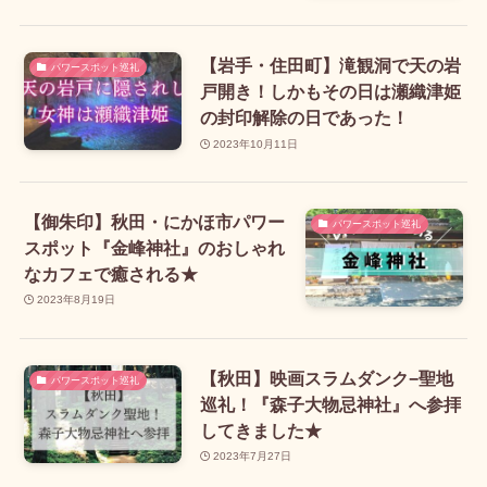
【岩手・住田町】滝観洞で天の岩
パワースポット巡礼
戸開き！しかもその日は瀬織津姫
の封印解除の日であった！
2023年10月11日
【御朱印】秋田・にかほ市パワー
パワースポット巡礼
スポット『金峰神社』のおしゃれ
なカフェで癒される★
2023年8月19日
【秋田】映画スラムダンク−聖地
パワースポット巡礼
巡礼！『森子大物忌神社』へ参拝
してきました★
2023年7月27日