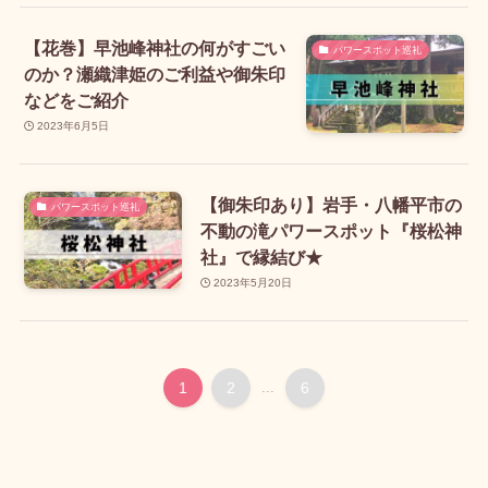
【花巻】早池峰神社の何がすごい
パワースポット巡礼
のか？瀬織津姫のご利益や御朱印
などをご紹介
2023年6月5日
【御朱印あり】岩手・八幡平市の
パワースポット巡礼
不動の滝パワースポット『桜松神
社』で縁結び★
2023年5月20日
1
2
...
6