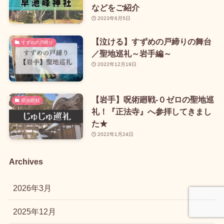
などをご紹介
2023年6月5日
【泣ける】すずめの戸締りの舞台
すずめの戸締り
／聖地巡礼～岩手編～
2022年12月19日
【岩手】呪術廻戦-０ゼロの聖地巡
呪術廻戦
礼！『正法寺』へ参拝してきまし
た★
2022年1月24日
Archives
2026年3月
2025年12月