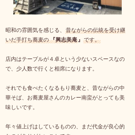
昭和の雰囲気を感じる、
昔ながらの伝統を受け継
いだ手打ち蕎麦の
『興志美庵
』
です。
店内はテーブルが４卓という少ないスペースなの
で、少人数で行くと相席になります。
それでも食べたくなるもり蕎麦と、昔ながらの中
華そば、お蕎麦屋さんのカレー南蛮がとっても美
味しいです。
年々値上げはしているものの、まだ代金が良心的