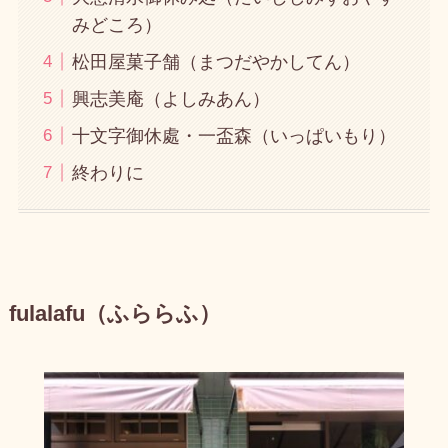
みどころ）
松田屋菓子舗（まつだやかしてん）
興志美庵（よしみあん）
十文字御休處・一盃森（いっぱいもり）
終わりに
fulalafu（ふららふ）