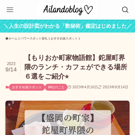
＼人生の設計図がわかる「数秘術」鑑定はじめました／
ホーム
パワースポット巡礼
おすすめ旅スポット
【もりおか町家物語館】鉈屋町界
2023
隈のランチ・カフェができる場所
9/14
６選をご紹介⭐︎
2023年4月16日
2023年9月14日
おすすめ旅スポット
神社のこと