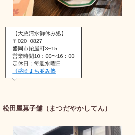
【大慈清水御休み処】
〒020−0827
盛岡市鉈屋町3−15
営業時間10：00〜16：00
定休日：毎週水曜日
《盛岡まち並み塾
松田屋菓子舗（まつだやかしてん）