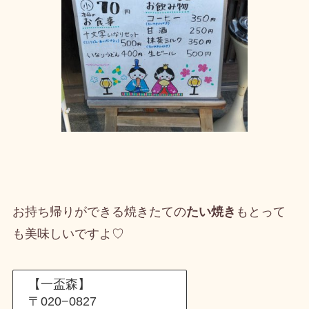
お持ち帰りができる焼きたての
たい焼き
もとって
も美味しいですよ♡
【一盃森】
〒020−0827