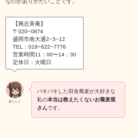
なのがありがたいことです。
【興志美庵】
〒020−0874
盛岡市南大通2−3−12
TEL：019−622−7776
営業時間11：00〜14：30
定休日：火曜日
バキバキした田舎蕎麦が大好きな
私の
本当は教えたくないお蕎麦屋
愛らんど
さん
です。