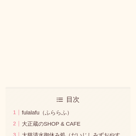
目次
fulalafu（ふららふ）
大正蔵のSHOP & CAFE
大慈清水御休み処（だいじしみずおやす