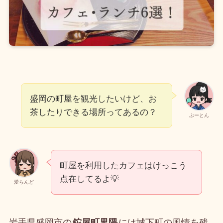
盛岡の町屋を観光したいけど、お
茶したりできる場所ってあるの？
ぷーとん
町屋を利用したカフェはけっこう
点在してるよ💡
愛らんど
岩手県盛岡市の
鉈屋町界隈
には城下町の風情を残