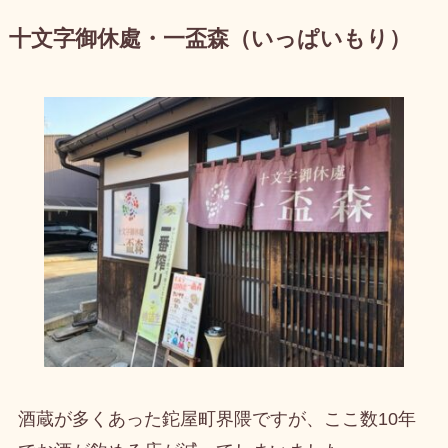
十文字御休處・一盃森（いっぱいもり）
酒蔵が多くあった鉈屋町界隈ですが、ここ数10年