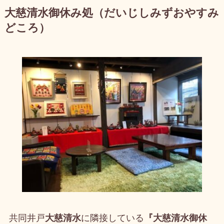
大慈清水御休み処（だいじしみずおやすみ
どころ）
共同井戸
大慈清水
に隣接している
『大慈清水御休