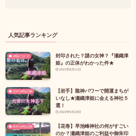
人気記事ランキング
封印された？謎の女神？『瀬織津
神様について
姫』の正体がわかった件★
2022年9月11日
【岩手】龍神パワーで開運まちが
岩手の神社仏閣
いなし★瀬織津姫に会える神社５
選！
2022年9月19日
【花巻】早池峰神社の何がすごい
岩手の神社仏閣
のか？瀬織津姫のご利益や御朱印