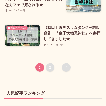
なカフェで癒される★
2023年8月19日
【秋田】映画スラムダンク−聖地
秋田の神社仏閣
巡礼！『森子大物忌神社』へ参拝
してきました★
2023年7月27日
1
2
...
7
人気記事ランキング