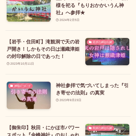
様を祀る『もりおかかいうん神
社』へ参拝★
2024年2月5日
【岩手・住田町】滝観洞で天の岩
岩手の神社仏閣
戸開き！しかもその日は瀬織津姫
の封印解除の日であった！
2023年10月11日
神社参拝で気づいてしまった『引
神様について
き寄せの法則』の真実
2023年9月23日
【御朱印】秋田・にかほ市パワー
秋田の神社仏閣
スポット『金峰神社』のおしゃれ