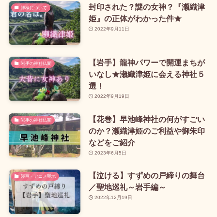
封印された？謎の女神？『瀬織津
神様について
姫』の正体がわかった件★
2022年9月11日
【岩手】龍神パワーで開運まちが
岩手の神社仏閣
いなし★瀬織津姫に会える神社５
選！
2022年9月19日
【花巻】早池峰神社の何がすごい
岩手の神社仏閣
のか？瀬織津姫のご利益や御朱印
などをご紹介
2023年6月5日
【泣ける】すずめの戸締りの舞台
漫画・アニメ聖地
／聖地巡礼～岩手編～
2022年12月19日