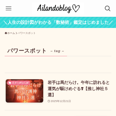
＼人生の設計図がわかる「数秘術」鑑定はじめました／
ホーム
パワースポット
パワースポット
– tag –
岩手は馬だらけ。午年に訪れると
岩手の神社仏閣
運気が駆けめぐる❣️【推し神社５
選】
2025年12月21日