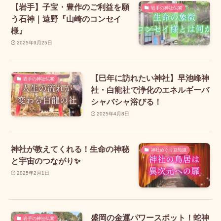
【岩手】子宝・豊作のご利益を願
岩手の神社仏閣
う石神｜遠野『山崎のコンセイ
様』
2025年9月25日
【巳年に訪れたい神社】早池峰神
岩手の神社仏閣
社・白龍社で浄化のエネルギーバ
シャバシャ浴びる！
2025年4月8日
神社が教えてくれる！生命の神秘
神社めぐり豆知識
と宇宙のつながり✨
2025年2月1日
盛岡の金運パワースポット！蛇神
岩手の神社仏閣