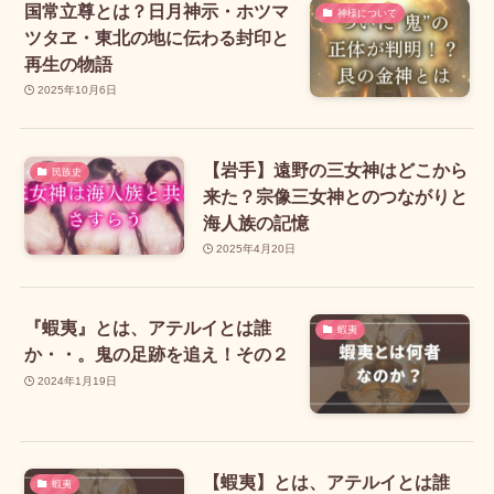
国常立尊とは？日月神示・ホツマ
神様について
ツタヱ・東北の地に伝わる封印と
再生の物語
2025年10月6日
【岩手】遠野の三女神はどこから
民族史
来た？宗像三女神とのつながりと
海人族の記憶
2025年4月20日
『蝦夷』とは、アテルイとは誰
蝦夷
か・・。鬼の足跡を追え！その２
2024年1月19日
【蝦夷】とは、アテルイとは誰
蝦夷