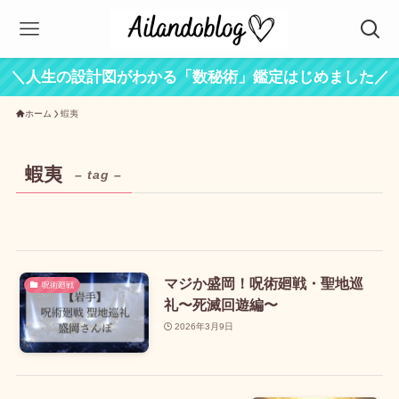
＼人生の設計図がわかる「数秘術」鑑定はじめました／
ホーム
蝦夷
蝦夷
– tag –
マジか盛岡！呪術廻戦・聖地巡
呪術廻戦
礼〜死滅回遊編〜
2026年3月9日