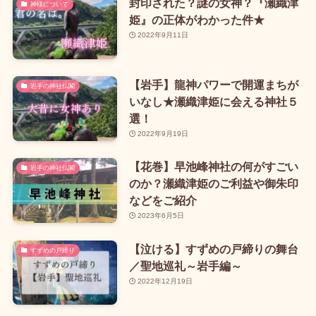
封印された？謎の女神？『瀬織津
神様について
姫』の正体がわかった件★
2022年9月11日
【岩手】龍神パワーで開運まちが
岩手の神社仏閣
いなし★瀬織津姫に会える神社５
選！
2022年9月19日
【花巻】早池峰神社の何がすごい
岩手の神社仏閣
のか？瀬織津姫のご利益や御朱印
などをご紹介
2023年6月5日
【泣ける】すずめの戸締りの舞台
すずめの戸締り
／聖地巡礼～岩手編～
2022年12月19日