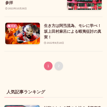
参拝
2022年10月26日
生き方は阿弖流為、モレに学べ！
蝦夷
坂上田村麻呂による蝦夷征討の真
実！
2022年8月18日
1
2
人気記事ランキング