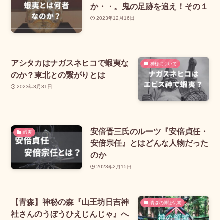
か・・。鬼の足跡を追え！その１
2023年12月16日
アシタカはナガスネヒコで蝦夷な
神様について
のか？東北との繋がりとは
2023年3月31日
安倍晋三氏のルーツ『安倍貞任・
蝦夷
安倍宗任』とはどんな人物だった
のか
2023年2月15日
【青森】神秘の森『山王坊日吉神
青森の神社仏閣
社さんのうぼうひえじんじゃ』へ