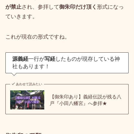
が禁止
され、参拝して
御朱印だけ頂く
形式になっ
ていきます。
これが現在の形式ですね。
源義経
一行が
写経
したものが現存している神
社もあります！
あわせて読みたい
【御朱印あり】義経伝説が残る八
戸『小田八幡宮』へ参拝★