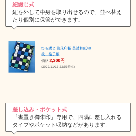
紐綴じ式
紐を外して中身を取り出せるので、並べ替え
たり個別に保管ができます。
ひも綴じ 御朱印帳 美濃和紙40
枚 格子柄
2,300円
価格:
(2022/11/16 22:55時点)
差し込み・ポケット式
『書置き御朱印』専用で、四隅に差し入れる
タイプやポケット収納などがあります。