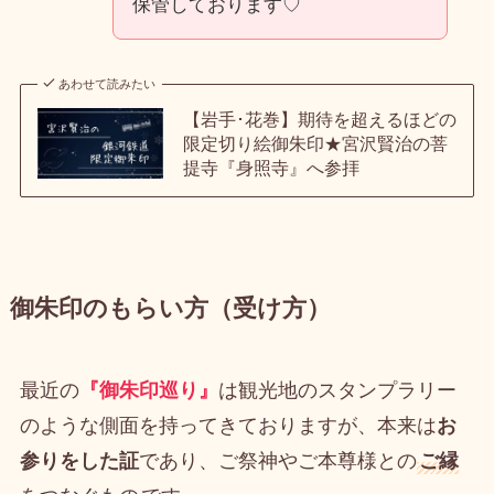
保管しております♡
あわせて読みたい
【岩手･花巻】期待を超えるほどの
限定切り絵御朱印★宮沢賢治の菩
提寺『身照寺』へ参拝
御朱印のもらい方（受け方）
最近の
『御朱印巡り』
は観光地のスタンプラリー
のような側面を持ってきておりますが、本来は
お
参りをした証
であり、ご祭神やご本尊様との
ご縁