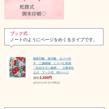
ブック式
ノートのようにページをめくるタイプです。
御朱印帳 朱印帳 カバー付
き 二越縮緬 くりーむ色地
「紅白モダン椿柄」 上製本仕
上げ ブック式 60ページ
2,200円
価格:
(2022/11/16 22:35時点)