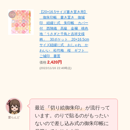
【20×16.5サイズ書き置き用】
御朱印帳 書き置き 御城
印 紐綴じ式 朱印帳 カバー
付 西陣織 高級 金襴 桃色
地「うさぎと千鳥と吉祥文様
柄」 30ポケット 20×16.5cm
サイズ紐綴じ式 おしゃれ か
わいい 松竹梅 桜 ギフト
ご城印 書置
2,420円
価格:
(2022/11/16 22:40時点)
最近
『切り絵御朱印』
が流行って
います。のりで貼るのがもったい
愛らんど
ないので差し込み式の御朱印帳に