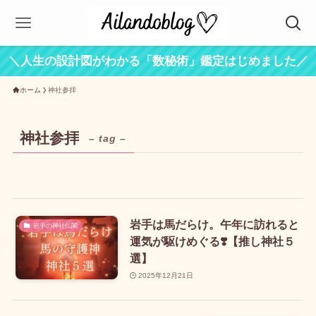
＼人生の設計図がわかる「数秘術」鑑定はじめました／
ホーム
神社参拝
神社参拝
– tag –
岩手は馬だらけ。午年に訪れると
岩手の神社仏閣
運気が駆けめぐる❣️【推し神社５
選】
2025年12月21日