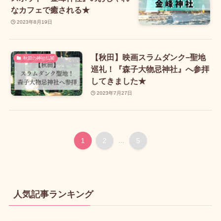
なカフェで癒される★
2023年8月19日
【秋田】映画スラムダンク−聖地
秋田の神社仏閣
巡礼！『森子大物忌神社』へ参拝
してきました★
2023年7月27日
1
2
...
5
人気記事ランキング