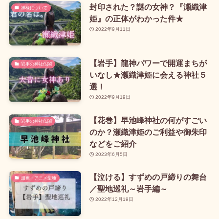
封印された？謎の女神？『瀬織津
神様について
姫』の正体がわかった件★
2022年9月11日
【岩手】龍神パワーで開運まちが
岩手の神社仏閣
いなし★瀬織津姫に会える神社５
選！
2022年9月19日
【花巻】早池峰神社の何がすごい
岩手の神社仏閣
のか？瀬織津姫のご利益や御朱印
などをご紹介
2023年6月5日
【泣ける】すずめの戸締りの舞台
漫画・アニメ聖地
／聖地巡礼～岩手編～
2022年12月19日