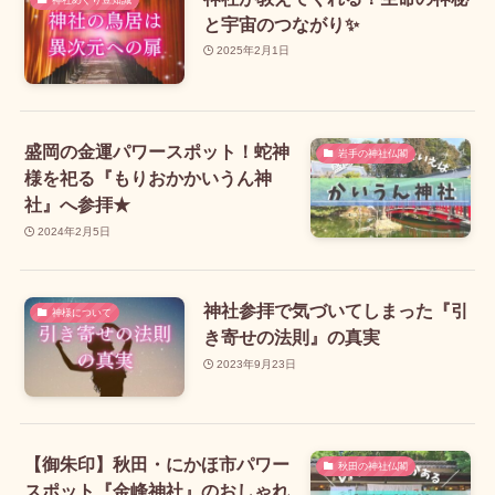
と宇宙のつながり✨
2025年2月1日
盛岡の金運パワースポット！蛇神
岩手の神社仏閣
様を祀る『もりおかかいうん神
社』へ参拝★
2024年2月5日
神社参拝で気づいてしまった『引
神様について
き寄せの法則』の真実
2023年9月23日
【御朱印】秋田・にかほ市パワー
秋田の神社仏閣
スポット『金峰神社』のおしゃれ