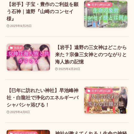
【岩手】子宝・豊作のご利益を願
岩手の神社仏閣
う石神｜遠野『山崎のコンセイ
様』
2025年9月25日
【岩手】遠野の三女神はどこから
民族史
来た？宗像三女神とのつながりと
海人族の記憶
2025年4月20日
【巳年に訪れたい神社】早池峰神
岩手の神社仏閣
社・白龍社で浄化のエネルギーバ
シャバシャ浴びる！
2025年4月8日
神社が教えてくれる！生命の神秘
神社めぐり豆知識