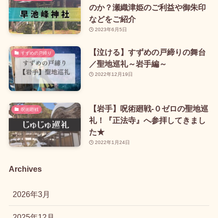
のか？瀬織津姫のご利益や御朱印
などをご紹介
2023年6月5日
【泣ける】すずめの戸締りの舞台
すずめの戸締り
／聖地巡礼～岩手編～
2022年12月19日
【岩手】呪術廻戦-０ゼロの聖地巡
呪術廻戦
礼！『正法寺』へ参拝してきまし
た★
2022年1月24日
Archives
2026年3月
2025年12月