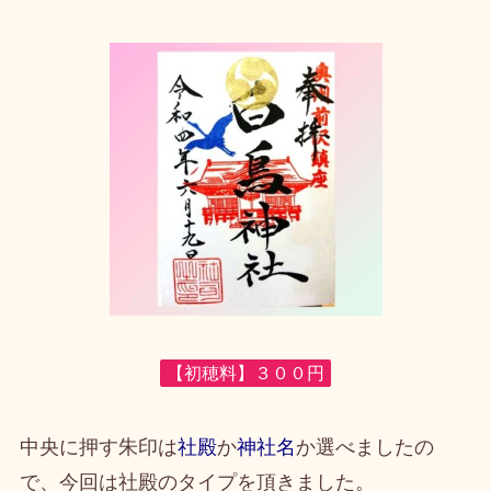
【初穂料】３００円
中央に押す朱印は
社殿
か
神社名
か選べましたの
で、今回は社殿のタイプを頂きました。