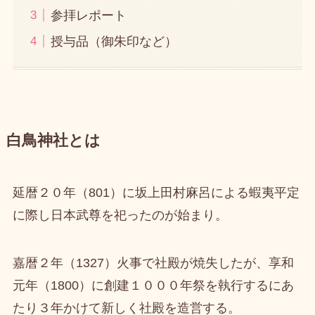
参拝レポート
授与品（御朱印など）
白鳥神社とは
延暦２０年（801）に坂上田村麻呂による蝦夷平定
に際し日本武尊を祀ったのが始まり。
嘉暦２年（1327）火事で社殿が焼失したが、享和
元年（1800）に創建１０００年祭を執行するにあ
たり３年かけて新しく社殿を造営する。