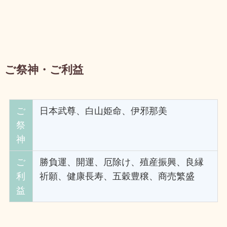
ご祭神・ご利益
ご
日本武尊、白山姫命、伊邪那美
祭
神
ご
勝負運、開運、厄除け、殖産振興、良縁
利
祈願、健康長寿、五穀豊穣、商売繁盛
益