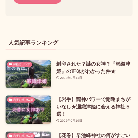
人気記事ランキング
封印された？謎の女神？『瀬織津
神様について
姫』の正体がわかった件★
2022年9月11日
【岩手】龍神パワーで開運まちが
岩手の神社仏閣
いなし★瀬織津姫に会える神社５
選！
2022年9月19日
【花巻】早池峰神社の何がすごい
岩手の神社仏閣