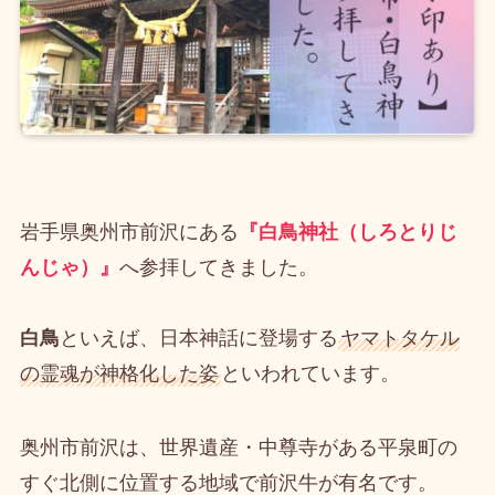
岩手県奥州市前沢にある
『白鳥神社（しろとりじ
んじゃ）』
へ参拝してきました。
白鳥
といえば、日本神話に登場する
ヤマトタケル
の霊魂が神格化した姿
といわれています。
奥州市前沢は、世界遺産・中尊寺がある平泉町の
すぐ北側に位置する地域で前沢牛が有名です。