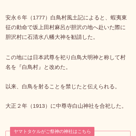
安永６年（1777）白鳥村風土記によると、蝦夷東
征の勅命で坂上田村麻呂が胆沢の地へ赴いた際に
胆沢村に石清水八幡大神を勧請した。
この地には日本武尊を祀り白鳥大明神と称して村
名を『白鳥村』と改めた。
以来、白鳥を射ることを禁じたと伝えられる。
大正２年（1913）に中尊寺白山神社を合祀した。
ヤマトタケルがご祭神の神社はこちら