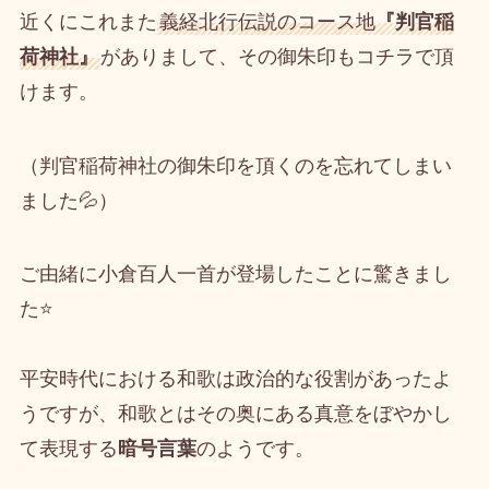
近くにこれまた
義経北行伝説のコース地
『判官稲
荷神社』
がありまして、その御朱印もコチラで頂
けます。
（判官稲荷神社の御朱印を頂くのを忘れてしまい
ました💦）
ご由緒に小倉百人一首が登場したことに驚きまし
た⭐
平安時代における和歌は政治的な役割があったよ
うですが、和歌とはその奥にある真意をぼやかし
て表現する
暗号言葉
のようです。