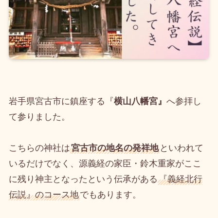
岩手県宮古市に鎮座する『
横山八幡宮』
へ参拝し
て参りました。
こちらの神社は
宮古市の地名の発祥地
といわれて
いるだけでなく、源義経の家臣・鈴木重家がここ
に残り神主となったという伝承がある
『義経北行
伝説』のコース地
でもあります。