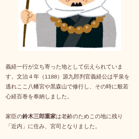
義経一行が立ち寄った地として伝えられていま
す。文治４年（1188）源九郎判官義経公は平泉を
逃れここ八幡宮や黒森山で修行し、その時に般若
心経百巻を奉納しました。
家臣の
鈴木三郎重家
は老齢のためこの地に残り
「近内」に住み、宮司となりました。