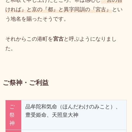
と和歌で申し上げたところ、帝は感心し
『宮の古
ければ』と京の『都』と異字同訓の『宮古』
とい
う地名を賜ったそうです。
それからこの港町を
宮古
と呼ぶようになりまし
た。
ご祭神・ご利益
ご
品牟陀和気命（ほんだわけのみこと）、
祭
豊受姫命、天照皇大神
神