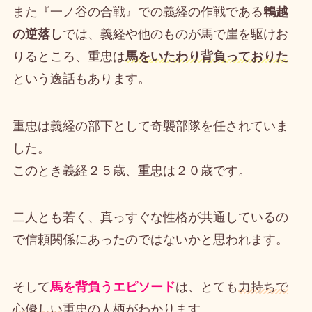
また『一ノ谷の合戦』での義経の作戦である
鵯越
の逆落し
では、義経や他のものが馬で崖を駆けお
りるところ、重忠は
馬をいたわり背負っておりた
という逸話もあります。
重忠は義経の部下として奇襲部隊を任されていま
した。
このとき義経２５歳、重忠は２０歳です。
二人とも若く、真っすぐな性格が共通しているの
で信頼関係にあったのではないかと思われます。
そして
馬を背負うエピソード
は、とても
力持ちで
心優しい
重忠の人柄がわかります。