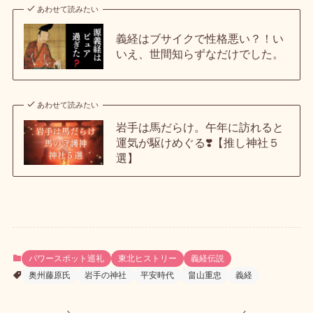
あわせて読みたい
義経はブサイクで性格悪い？！い
いえ、世間知らずなだけでした。
あわせて読みたい
岩手は馬だらけ。午年に訪れると
運気が駆けめぐる❣️【推し神社５
選】
パワースポット巡礼
東北ヒストリー
義経伝説
奥州藤原氏
岩手の神社
平安時代
畠山重忠
義経