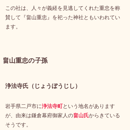
この社は、人々が義経を見逃してくれた重忠を称
賛して『畠山重忠』を祀った神社ともいわれてい
ます。
畠山重忠の子孫
浄法寺氏（じょうぼうじし）
岩手県二戸市に
浄法寺町
という地名があります
が、由来は鎌倉幕府御家人の
畠山氏
からきている
そうです。