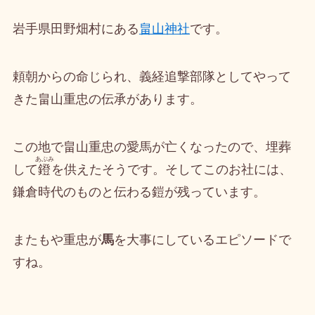
岩手県田野畑村にある
畠山神社
です。
頼朝からの命じられ、義経追撃部隊としてやって
きた畠山重忠の伝承があります。
この地で畠山重忠の愛馬が亡くなったので、埋葬
あぶみ
して
鐙
を供えたそうです。そしてこのお社には、
鎌倉時代のものと伝わる鎧が残っています。
またもや重忠が
馬
を大事にしているエピソードで
すね。