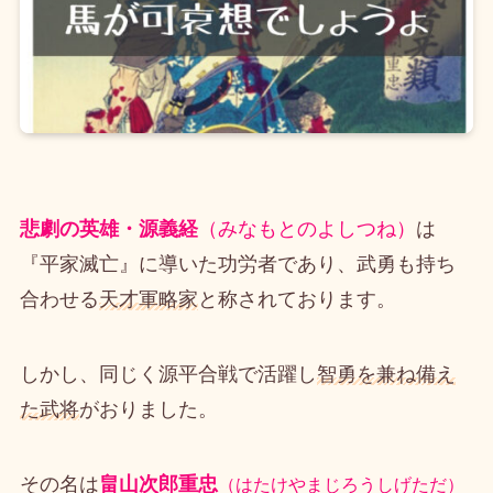
悲劇の英雄・源義経
（みなもとのよしつね）
は
『平家滅亡』に導いた功労者であり、武勇も持ち
合わせる
天才軍略家
と称されております。
しかし、同じく源平合戦で活躍し
智勇を兼ね備え
た武将
がおりました。
その名は
畠山次郎重忠
（はたけやまじろうしげただ）