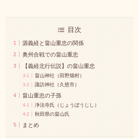
目次
源義経と畠山重忠の関係
奥州合戦での畠山重忠
【義経北行伝説】の畠山重忠
畠山神社（田野畑村）
諏訪神社（久慈市）
畠山重忠の子孫
浄法寺氏（じょうぼうじし）
秋田県の畠山氏
まとめ