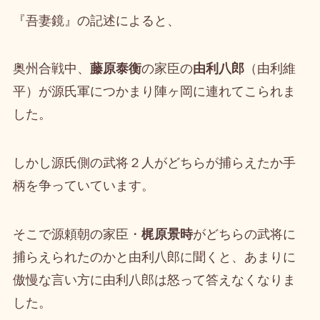
『吾妻鏡』の記述によると、
奥州合戦中、
藤原泰衡
の家臣の
由利八郎
（由利維
平）が源氏軍につかまり陣ヶ岡に連れてこられま
した。
しかし源氏側の武将２人がどちらが捕らえたか手
柄を争っていています。
そこで源頼朝の家臣・
梶原景時
がどちらの武将に
捕らえられたのかと由利八郎に聞くと、あまりに
傲慢な言い方に由利八郎は怒って答えなくなりま
した。