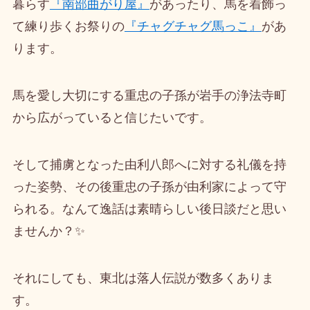
暮らす
『南部曲がり屋』
があったり、馬を着飾っ
て練り歩くお祭りの
『チャグチャグ馬っこ』
があ
ります。
馬を愛し大切にする重忠の子孫が岩手の浄法寺町
から広がっていると信じたいです。
そして捕虜となった由利八郎へに対する礼儀を持
った姿勢、その後重忠の子孫が由利家によって守
られる。なんて逸話は素晴らしい後日談だと思い
ませんか？✨
それにしても、東北は落人伝説が数多くありま
す。