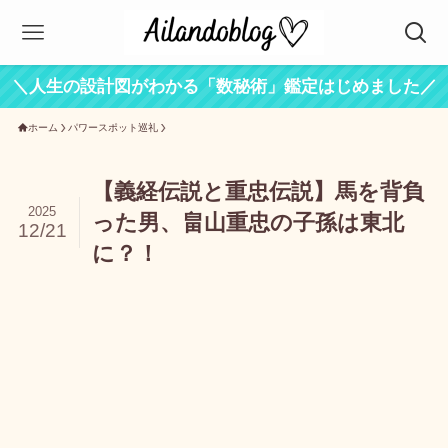
＼人生の設計図がわかる「数秘術」鑑定はじめました／
ホーム
パワースポット巡礼
【義経伝説と重忠伝説】馬を背負
2025
った男、畠山重忠の子孫は東北
12/21
に？！