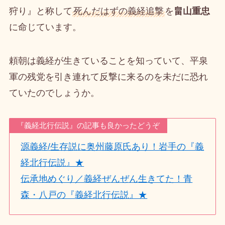
狩り』と称して
死んだはずの義経追撃
を
畠山重忠
に命じています。
頼朝は義経が生きていることを知っていて、平泉
軍の残党を引き連れて反撃に来るのを未だに恐れ
ていたのでしょうか。
『義経北行伝説』の記事も良かったどうぞ
源義経/生存説に奥州藤原氏あり！岩手の『義
経北行伝説』★
伝承地めぐり／義経ぜんぜん生きてた！青
森・八戸の『義経北行伝説』★