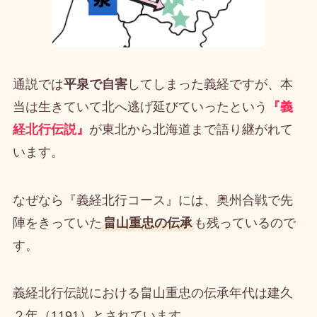
通説では
平泉で自害
してしまった義経ですが、本
当は生きていて北へ逃げ延びていったという
『義
経北行伝説』
が東北から北海道まで語り継がれて
います。
なぜなら『義経北行コース』には、奥州合戦で先
陣をきっていた
畠山重忠の伝承
も残っているので
す。
義経北行伝説における畠山重忠の伝承年代は建久
２年（1191）とされています。