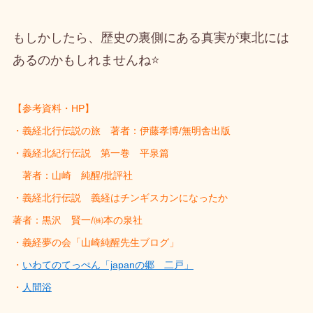
もしかしたら、歴史の裏側にある真実が東北には
あるのかもしれませんね⭐
【参考資料・HP】
・義経北行伝説の旅 著者：伊藤孝博/無明舎出版
・義経北紀行伝説 第一巻 平泉篇
著者：山崎 純醒/批評社
・義経北行伝説 義経はチンギスカンになったか
著者：黒沢 賢一/㈱本の泉社
・義経夢の会「山崎純醒先生ブログ」
・
いわてのてっぺん「japanの郷 二戸」
・
人間浴