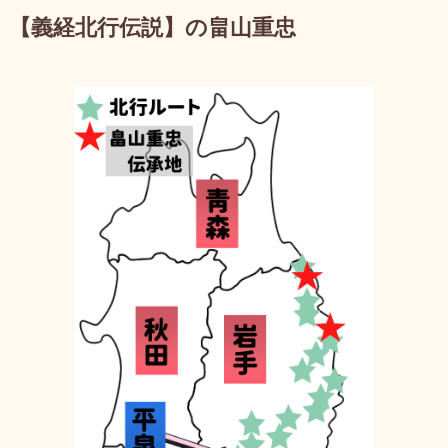
【義経北行伝説】の畠山重忠