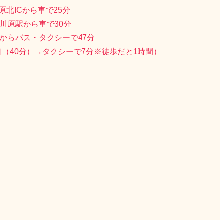
高山稲荷神社
〒038-3305
る市牛潟町鷲宮沢147-1
-56-2015（社務所）
暦6月10日、9月25日
山稲荷神社ＨＰ
御朱印：あり
駐車場：あり
原北ICから車で25分
所川原駅から車で30分
駅からバス・タクシーで47分