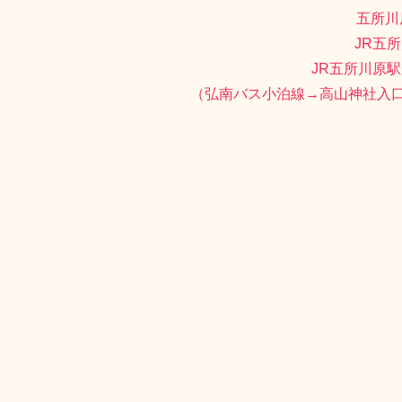
青森県つが
0173
例大祭：旧
高
五所川
JR五
JR五所川原