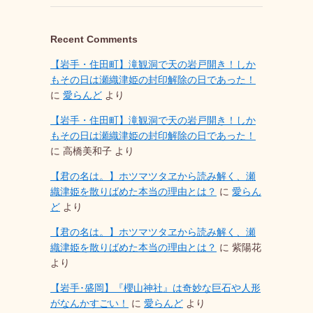
Recent Comments
【岩手・住田町】滝観洞で天の岩戸開き！しか
もその日は瀬織津姫の封印解除の日であった！
に
愛らんど
より
【岩手・住田町】滝観洞で天の岩戸開き！しか
もその日は瀬織津姫の封印解除の日であった！
に
高橋美和子
より
【君の名は。】ホツマツタヱから読み解く、瀬
織津姫を散りばめた本当の理由とは？
に
愛らん
ど
より
【君の名は。】ホツマツタヱから読み解く、瀬
織津姫を散りばめた本当の理由とは？
に
紫陽花
より
【岩手･盛岡】『櫻山神社』は奇妙な巨石や人形
がなんかすごい！
に
愛らんど
より