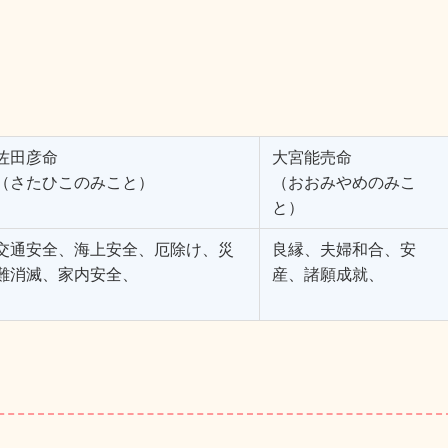
（40分）→タクシーで7分※徒歩だと1時間）