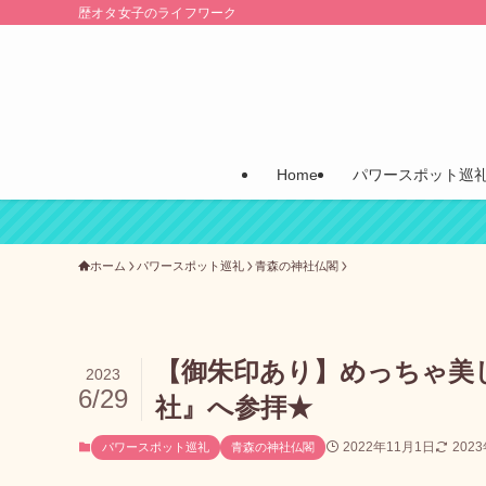
歴オタ女子のライフワーク
Home
パワースポット巡
ホーム
パワースポット巡礼
青森の神社仏閣
【御朱印あり】めっちゃ美
2023
6/29
社』へ参拝★
2022年11月1日
202
パワースポット巡礼
青森の神社仏閣