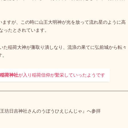
がるを統治していた豪族の津軽・安東氏の創建と伝えられてい
山と記されていて、かつて安東氏の祈願所として山王坊日吉神
いますが、この時に山王大明神が光を放って流れ星のように高