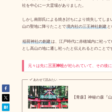
授与品（御朱印）
高山稲荷神社とは
創建は不明ですが、鎌倉から室町時代にかけてつ
ます。
江戸時代の古地図には高山の地は三王（山王）坊
社を中心に一大霊場がありました。
しかし南部氏による焼き討ちにより焼失してしま