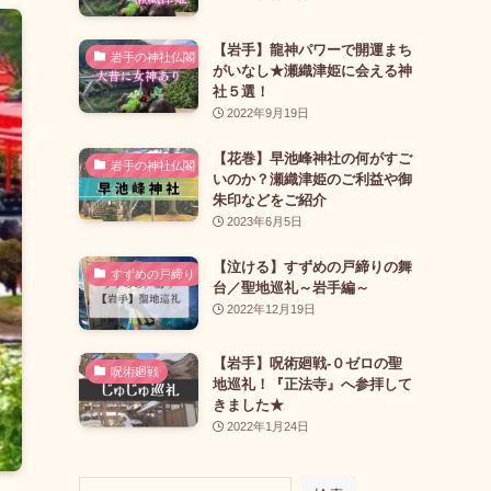
【岩手】龍神パワーで開運まち
岩手の神社仏閣
がいなし★瀬織津姫に会える神
社５選！
2022年9月19日
【花巻】早池峰神社の何がすご
岩手の神社仏閣
いのか？瀬織津姫のご利益や御
朱印などをご紹介
2023年6月5日
【泣ける】すずめの戸締りの舞
すずめの戸締り
台／聖地巡礼～岩手編～
2022年12月19日
【岩手】呪術廻戦-０ゼロの聖
呪術廻戦
地巡礼！『正法寺』へ参拝して
きました★
2022年1月24日