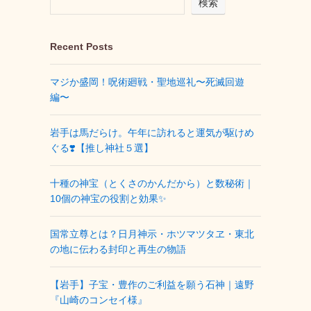
検索
Recent Posts
マジか盛岡！呪術廻戦・聖地巡礼〜死滅回遊
編〜
岩手は馬だらけ。午年に訪れると運気が駆けめ
ぐる❣️【推し神社５選】
十種の神宝（とくさのかんだから）と数秘術｜
10個の神宝の役割と効果✨
国常立尊とは？日月神示・ホツマツタヱ・東北
の地に伝わる封印と再生の物語
【岩手】子宝・豊作のご利益を願う石神｜遠野
『山崎のコンセイ様』