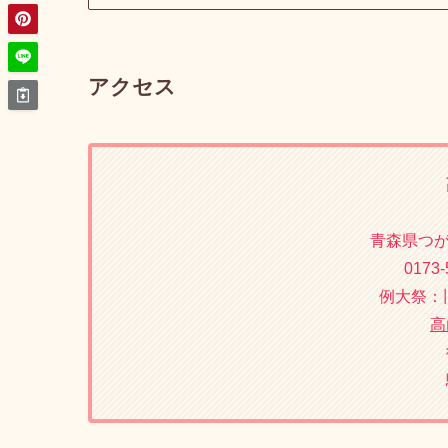
山の聖地に降りたことで
境内社の三王神社創建
と
稲荷神社の創建
は、江戸時代に赤穂城内に祀って
とし高山の地に遷し祀ったと伝えれるとのことで
元々は先に
三王神社
が祀られていて、その後に
あわせて読みたい
【青森】神秘の森『
アクセス