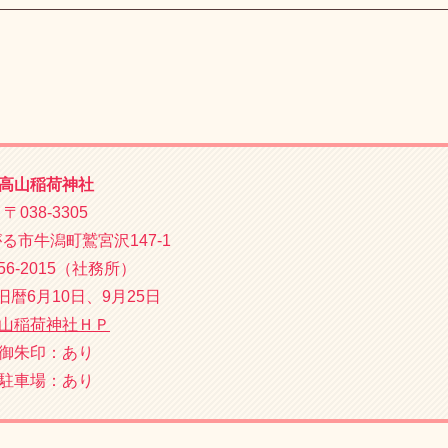
なったとされています。
いた稲荷大神が藩取り潰しなり、流浪の果てに弘前城から転々
す。
稲荷神社
が入り稲荷信仰が繫栄していったようです
山王坊日吉神社さんのうぼうひえじんじゃ』へ参拝