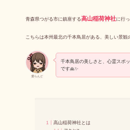
高山稲荷神社
青森県つがる市に鎮座する
に行っ
こちらは本州最北の千本鳥居がある、美しい景観
千本鳥居の美しさと、心霊スポ
です🙏✨
愛らんど